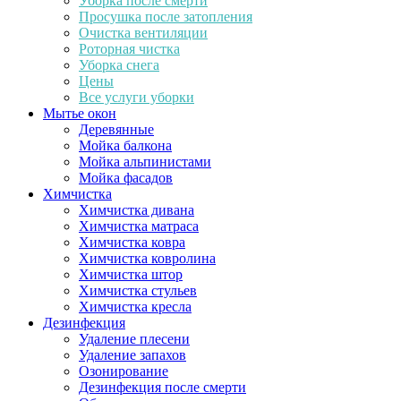
Уборка после смерти
Просушка после затопления
Очистка вентиляции
Роторная чистка
Уборка снега
Цены
Все услуги уборки
Мытье окон
Деревянные
Мойка балкона
Мойка альпинистами
Мойка фасадов
Химчистка
Химчистка дивана
Химчистка матраса
Химчистка ковра
Химчистка ковролина
Химчистка штор
Химчистка стульев
Химчистка кресла
Дезинфекция
Удаление плесени
Удаление запахов
Озонирование
Дезинфекция после смерти