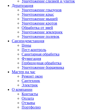
Уничтожение слизней и улиток
Дератизация
Уничтожение грызунов
Уничтожение крыс
Уничтожение мышей
Уничтожение кротов
Обработка от змей
Уничтожение землероек
Уничтожение полевок
Санэпидемстанция
Цены
Пест-контроль
Санитарная обработка
Фумигация
Гербицидная обработка
Уничтожение борщевика
Мастер на час
Ремонт окон
Сантехник
Электрик
О компании
Контакты
Оплата
Отзывы
Портфолио