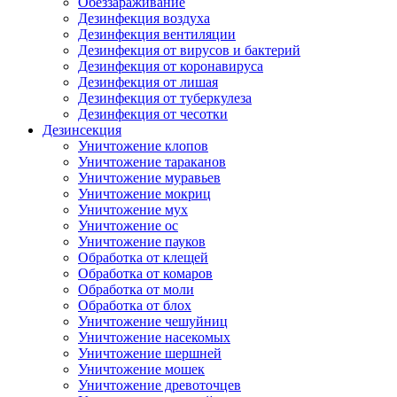
Обеззараживание
Дезинфекция воздуха
Дезинфекция вентиляции
Дезинфекция от вирусов и бактерий
Дезинфекция от коронавируса
Дезинфекция от лишая
Дезинфекция от туберкулеза
Дезинфекция от чесотки
Дезинсекция
Уничтожение клопов
Уничтожение тараканов
Уничтожение муравьев
Уничтожение мокриц
Уничтожение мух
Уничтожение ос
Уничтожение пауков
Обработка от клещей
Обработка от комаров
Обработка от моли
Обработка от блох
Уничтожение чешуйниц
Уничтожение насекомых
Уничтожение шершней
Уничтожение мошек
Уничтожение древоточцев