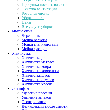
Уборка после смерти
Просушка после затопления
Очистка вентиляции
Роторная чистка
Уборка снега
Цены
Все услуги уборки
Мытье окон
Деревянные
Мойка балкона
Мойка альпинистами
Мойка фасадов
Химчистка
Химчистка дивана
Химчистка матраса
Химчистка ковра
Химчистка ковролина
Химчистка штор
Химчистка стульев
Химчистка кресла
Дезинфекция
Удаление плесени
Удаление запахов
Озонирование
Дезинфекция после смерти