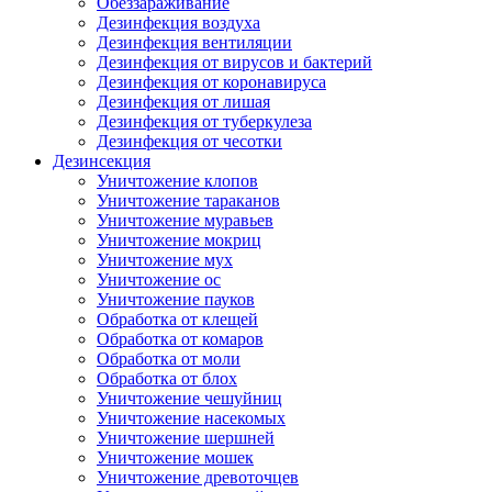
Обеззараживание
Дезинфекция воздуха
Дезинфекция вентиляции
Дезинфекция от вирусов и бактерий
Дезинфекция от коронавируса
Дезинфекция от лишая
Дезинфекция от туберкулеза
Дезинфекция от чесотки
Дезинсекция
Уничтожение клопов
Уничтожение тараканов
Уничтожение муравьев
Уничтожение мокриц
Уничтожение мух
Уничтожение ос
Уничтожение пауков
Обработка от клещей
Обработка от комаров
Обработка от моли
Обработка от блох
Уничтожение чешуйниц
Уничтожение насекомых
Уничтожение шершней
Уничтожение мошек
Уничтожение древоточцев