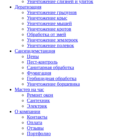
Уничтожение слизней и улиток
Дератизация
Уничтожение грызунов
Уничтожение крыс
Уничтожение мышей
Уничтожение кротов
Обработка от змей
Уничтожение землероек
Уничтожение полевок
Санэпидемстанция
Цены
Пест-контроль
Санитарная обработка
Фумигация
Гербицидная обработка
Уничтожение борщевика
Мастер на час
Ремонт окон
Сантехник
Электрик
О компании
Контакты
Оплата
Отзывы
Портфолио