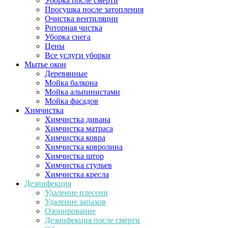
Уборка после смерти
Просушка после затопления
Очистка вентиляции
Роторная чистка
Уборка снега
Цены
Все услуги уборки
Мытье окон
Деревянные
Мойка балкона
Мойка альпинистами
Мойка фасадов
Химчистка
Химчистка дивана
Химчистка матраса
Химчистка ковра
Химчистка ковролина
Химчистка штор
Химчистка стульев
Химчистка кресла
Дезинфекция
Удаление плесени
Удаление запахов
Озонирование
Дезинфекция после смерти