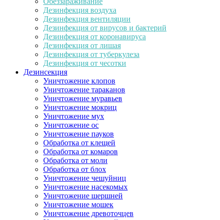
Обеззараживание
Дезинфекция воздуха
Дезинфекция вентиляции
Дезинфекция от вирусов и бактерий
Дезинфекция от коронавируса
Дезинфекция от лишая
Дезинфекция от туберкулеза
Дезинфекция от чесотки
Дезинсекция
Уничтожение клопов
Уничтожение тараканов
Уничтожение муравьев
Уничтожение мокриц
Уничтожение мух
Уничтожение ос
Уничтожение пауков
Обработка от клещей
Обработка от комаров
Обработка от моли
Обработка от блох
Уничтожение чешуйниц
Уничтожение насекомых
Уничтожение шершней
Уничтожение мошек
Уничтожение древоточцев