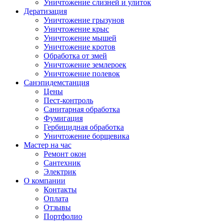
Уничтожение слизней и улиток
Дератизация
Уничтожение грызунов
Уничтожение крыс
Уничтожение мышей
Уничтожение кротов
Обработка от змей
Уничтожение землероек
Уничтожение полевок
Санэпидемстанция
Цены
Пест-контроль
Санитарная обработка
Фумигация
Гербицидная обработка
Уничтожение борщевика
Мастер на час
Ремонт окон
Сантехник
Электрик
О компании
Контакты
Оплата
Отзывы
Портфолио